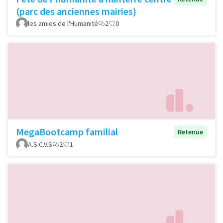
(parc des anciennes mairies)
les amies de l'Humanité
2
0
MegaBootcamp familial
Retenue
A.S.C.V.S
2
1