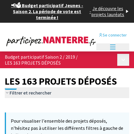
📢🗳️ Budget participatif Jeunes -
Je découvre les
Saison 2. La période de vote est
-
projets lauréats
terminée !
Se connecter
Menu princi
Budget participatif Saison 2 / 2019
/
Menu p
LES 163 PROJETS DÉPOSÉS
LES 163 PROJETS DÉPOSÉS
Filtrer et rechercher
Passer la carte
Leaflet
|
©
OpenStreetMap
contributors
6
L'élément suivant est une carte qui présente les éléments de cet
+
Pour visualiser l'ensemble des projets déposés,
−
n'hésitez pas à utiliser les différents filtres à gauche de