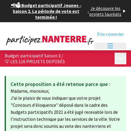
📢🗳️ Budget participatif Jeunes -
Je découvre les
Saison 2. La période de vote est
-
projets lauréats
terminée !
Se connecter
Menu princi
Budget participatif Saison 3
/
Menu p
💡 LES 116 PROJETS DEPOSÉS
Cette proposition a été retenue parce que :
Madame, monsieur,
J’ai le plaisir de vous indiquer que votre projet
"Concours d'éloquence" déposé dans le cadre des
budgets participatifs 2021 a été jugé recevable lors de
l’instruction technique par les services de la ville. Votre
projet sera donc soumis au vote des nanterriens et