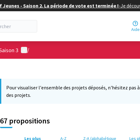
f Jeunes - Saison 2. La période de vote est terminée !
-
Je découv
Aide
Menu utilisateur
Saison 3
/
Pour visualiser l'ensemble des projets déposés, n'hésitez pas à ut
des projets.
67 propositions
Les plus
A-Z
Z-A (alphabétique
Les p