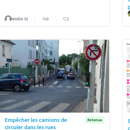
NAHDA 92
0
2
Empêcher les camions de
Retenue
circuler dans les rues