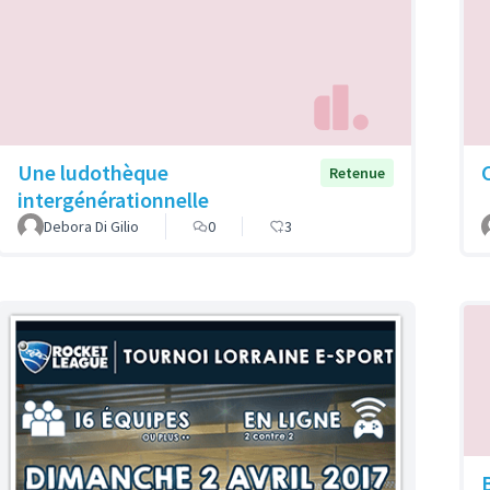
Une ludothèque
Retenue
intergénérationnelle
Debora Di Gilio
0
3