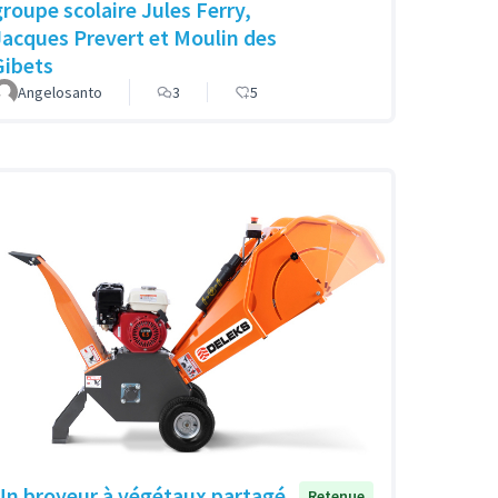
groupe scolaire Jules Ferry,
Jacques Prevert et Moulin des
Gibets
Angelosanto
3
5
Un broyeur à végétaux partagé
Retenue