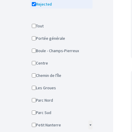
Rejected
Tout
Portée générale
Boule - Champs-Pierreux
Centre
Chemin de l'Île
Les Groues
Parc Nord
Parc Sud
Petit Nanterre