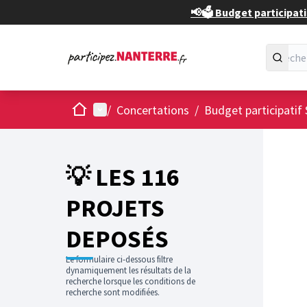
📢🗳️ Budget participati
Accueil
Menu principal
/
Concertations
/
Budget participatif 
💡 LES 116
PROJETS
DEPOSÉS
Le formulaire ci-dessous filtre
dynamiquement les résultats de la
recherche lorsque les conditions de
recherche sont modifiées.