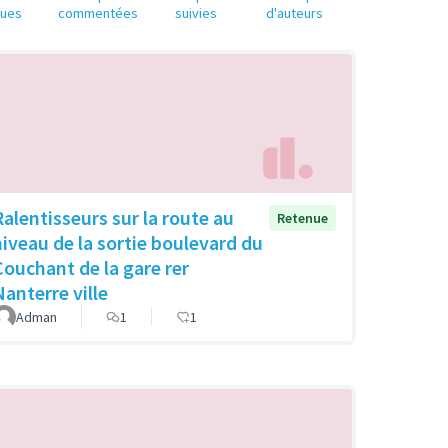
nues
commentées
suivies
d'auteurs
Ralentisseurs sur la route au
Retenue
niveau de la sortie boulevard du
Couchant de la gare rer
Nanterre ville
Adman
1
1