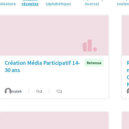
Aléatoire
récentes
(alphabétique)
inverse)
soute
Création Média Participatif 14-
Retenue
30 ans
malek
3
1