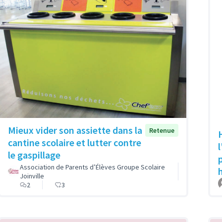
Mieux vider son assiette dans la
Retenue
cantine scolaire et lutter contre
le gaspillage
Association de Parents d’Élèves Groupe Scolaire
Joinville
2
3