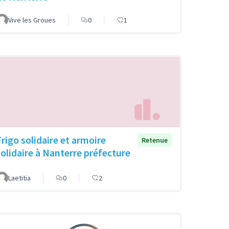
Vive les Groues
0
1
Frigo solidaire et armoire
Retenue
solidaire à Nanterre préfecture
Laetitia
0
2