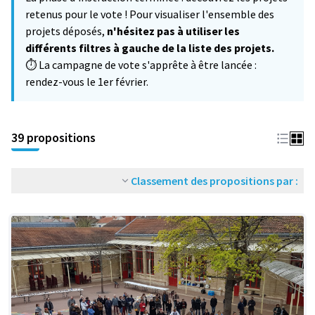
−
retenus pour le vote ! Pour visualiser l'ensemble des
projets déposés,
n'hésitez pas à utiliser les
différents filtres à gauche de la liste des projets.
⏱️ La campagne de vote s'apprête à être lancée :
rendez-vous le 1er février.
39 propositions
Classement des propositions par :