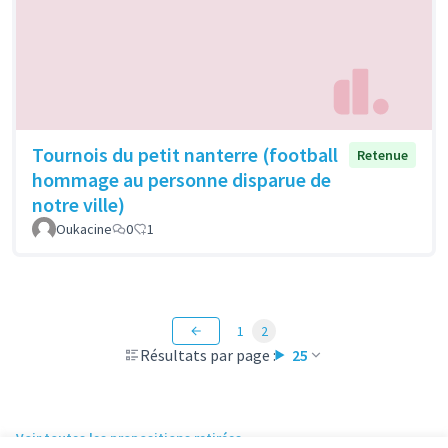
Tournois du petit nanterre (football
Retenue
hommage au personne disparue de
notre ville)
Oukacine
0
1
1
2
Résultats par page :
25
Voir toutes les propositions retirées