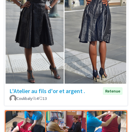
L'Atelier au fils d'or et argent .
Retenue
Coulibaly
4
13