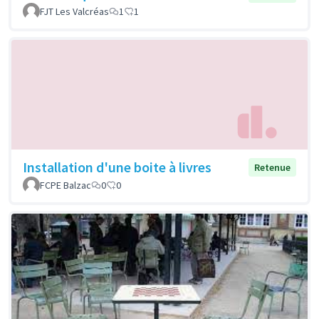
FJT Les Valcréas
1
1
Installation d'une boite à livres
Retenue
FCPE Balzac
0
0