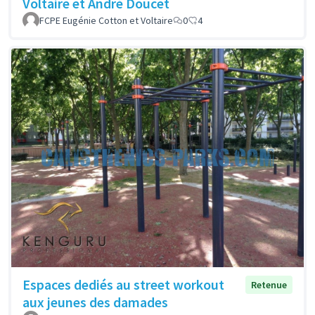
Voltaire et André Doucet
FCPE Eugénie Cotton et Voltaire
0
4
Espaces dediés au street workout
Retenue
aux jeunes des damades