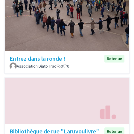
Entrez dans la ronde !
Retenue
Association Diato Trad
0
0
Bibliothèque de rue "Laruvoulivre"
Retenue