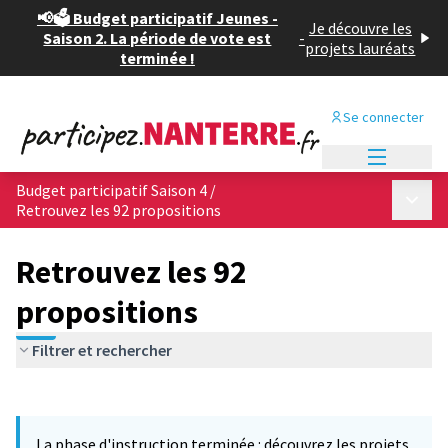
📢🗳️ Budget participatif Jeunes -
Je découvre les
Saison 2. La période de vote est
-
projets lauréats
terminée !
Se connecter
Menu princi
Budget participatif Saison 4
/
Menu p
Retrouvez les 92 propositions
Retrouvez les 92
propositions
Filtrer et rechercher
Passer la carte
Leaflet
|
©
OpenStreetMap
contributors
L'élément suivant est une carte qui présente les éléments de cet
+
La phase d'instruction terminée : découvrez les projets