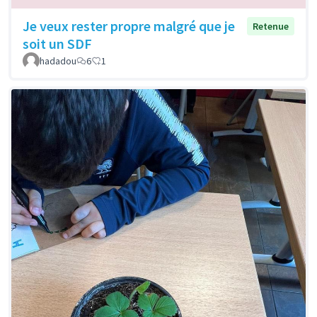
Je veux rester propre malgré que je
Retenue
soit un SDF
hadadou
6
1