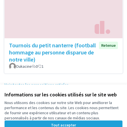
Tournois du petit nanterre (football
Retenue
hommage au personne disparue de
notre ville)
Oukacine
0
1
Voir toutes les propositions retirées
Informations sur les cookies utilisés sur le site web
Nous utilisons des cookies sur notre site Web pour améliorer la
Conditions d'utilisation
performance et les contenus du site. Les cookies nous permettent
Paramètres des cookies
de fournir une expérience utilisateur et un contenu plus
participez.nanterre.fr sur X
participez.nanterre.fr sur Facebook
participez.nanterre.fr sur Instagram
participez.nanterre.fr sur YouTube
participez.nanterre.fr sur GitHub
personnalisés à partir de nos canaux de médias sociaux.
(Lien externe)
(Lien externe)
(Lien externe)
(Lien externe)
(Lien externe)
Tout accepter