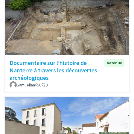
Documentaire sur l’histoire de
Retenue
Nanterre à travers les découvertes
archéologiques
Samuelian
0
0