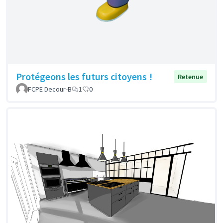
Protégeons les futurs citoyens !
Retenue
FCPE Decour-B
1
0