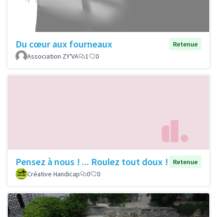
Du cœur aux fourneaux
Retenue
Association ZY'VA
1
0
Pensez à nous ! ... Roulez tout doux !
Retenue
Créative Handicap
0
0