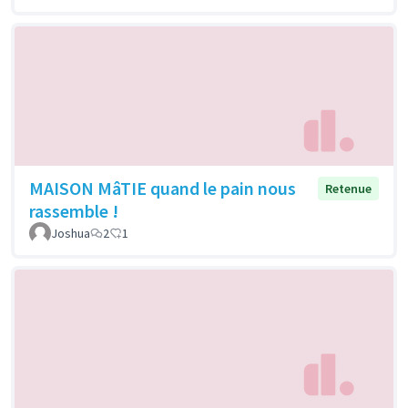
MAISON MâTIE quand le pain nous
Retenue
rassemble !
Joshua
2
1