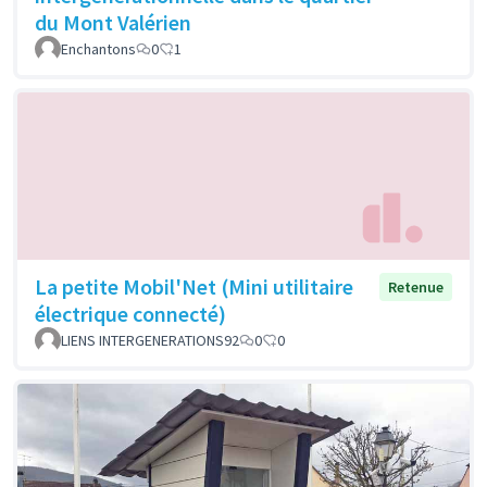
du Mont Valérien
Enchantons
0
1
La petite Mobil'Net (Mini utilitaire
Retenue
électrique connecté)
LIENS INTERGENERATIONS92
0
0