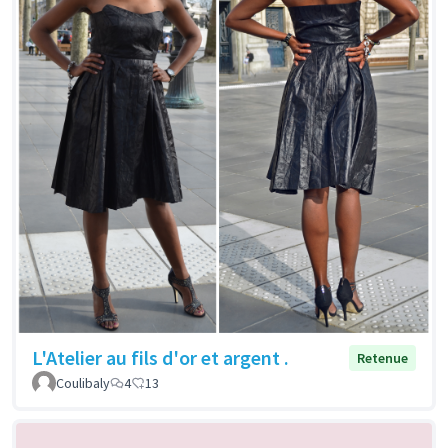
L'Atelier au fils d'or et argent .
Retenue
Coulibaly
4
13