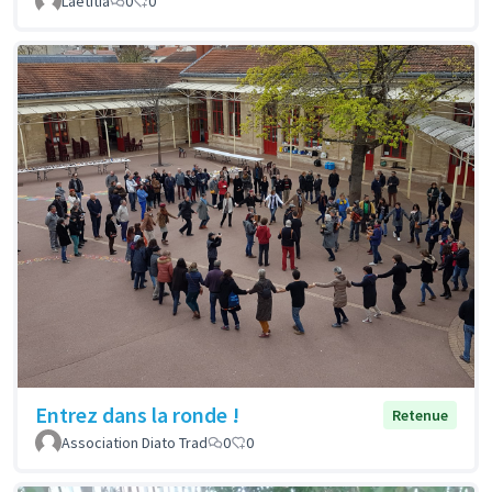
Laetitia
0
0
Entrez dans la ronde !
Retenue
Association Diato Trad
0
0