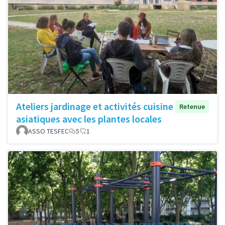
Ateliers jardinage et activités cuisine
Retenue
asiatiques avec les plantes locales
ASSO TESFEC
5
1