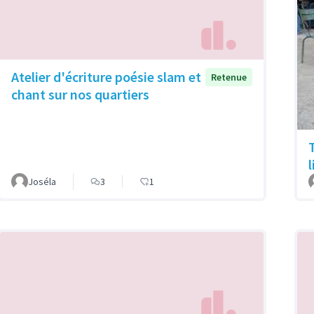
Atelier d'écriture poésie slam et
Retenue
chant sur nos quartiers
Joséla
3
1