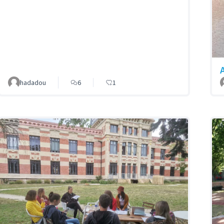
hadadou
6
1