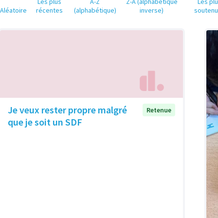
Les plus
A-Z
Z-A (alphabétique
Les pl
Aléatoire
récentes
(alphabétique)
inverse)
souten
Je veux rester propre malgré
Retenue
que je soit un SDF