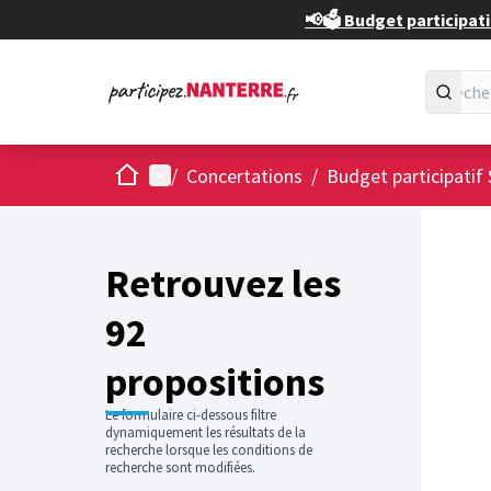
📢🗳️ Budget participati
Accueil
Menu principal
/
Concertations
/
Budget participatif 
Passer
L'élément
+
−
Retrouvez les
92
propositions
Le formulaire ci-dessous filtre
dynamiquement les résultats de la
recherche lorsque les conditions de
recherche sont modifiées.