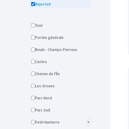
Rejected
Tout
Portée générale
Boule - Champs-Pierreux
Centre
Chemin de l'Île
Les Groues
Parc Nord
Parc Sud
Petit Nanterre