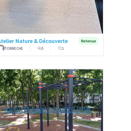
Atelier Nature & Découverte
Retenue
TOBBECHE
5
1