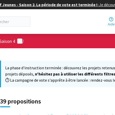
f Jeunes - Saison 2. La période de vote est terminée !
-
Je découv
Aide
Menu utilisateur
Saison 4
/
 la carte
 suivant est une carte qui présente les éléments de cette page comm
La phase d'instruction terminée : découvrez les projets retenus
projets déposés,
n'hésitez pas à utiliser les différents filtre
⏱️ La campagne de vote s'apprête à être lancée : rendez-vous le 
39 propositions