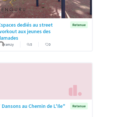
Espaces dediés au street
Retenue
workout aux jeunes des
damades
ramzy
5
0
" Dansons au Chemin de L'Ile"
Retenue