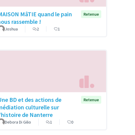
MAISON MâTIE quand le pain
Retenue
nous rassemble !
Joshua
2
1
Une BD et des actions de
Retenue
médiation culturelle sur
l'histoire de Nanterre
Debora Di Gilio
1
0