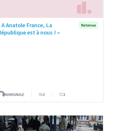
« A Anatole France, La
Retenue
République est à nous ! »
MARIGNALE
3
3