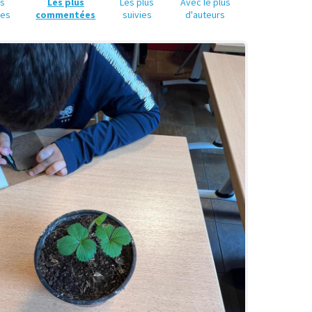
us
Les plus
Les plus
Avec le plus
ues
commentées
suivies
d'auteurs