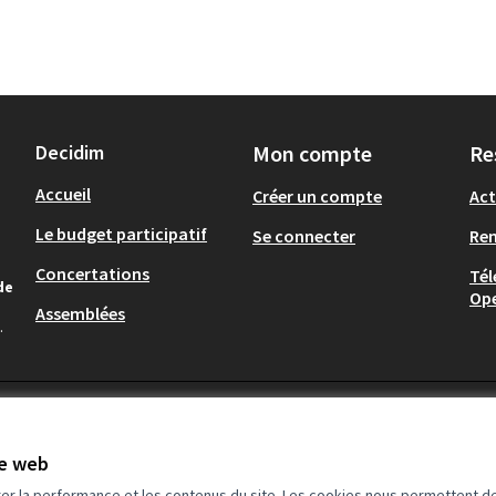
Decidim
Mon compte
Re
Accueil
Créer un compte
Act
Le budget participatif
Se connecter
Re
Concertations
Tél
de
Op
Assemblées
.
te web
rer la performance et les contenus du site. Les cookies nous permettent de