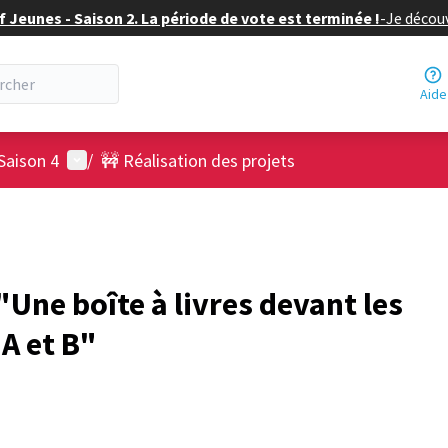
f Jeunes - Saison 2. La période de vote est terminée !
-
Je découv
Aide
Menu utilisateur
Saison 4
/
🚧 Réalisation des projets
Une boîte à livres devant les
 A et B"