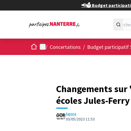
📢🗳️ Budget participati
Accueil
Menu principal
/
Concertations
/
Budget participatif 
Changements sur "
écoles Jules-Ferry
Agora
30/05/2023 11:53