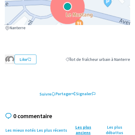
(Lien externe)
Nanterre
Like
Îlot de fraîcheur urbain à Nanterre
Filtrer les résultats de la catégorie : Î
Partager
Signaler
Suivre
0 commentaire
Les plus
Les plus
Les mieux notés
Les plus récents
anciens
débattus