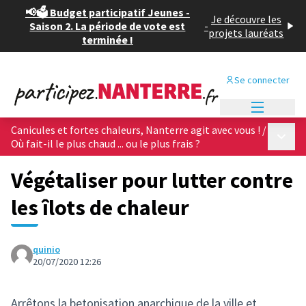
📢🗳️ Budget participatif Jeunes -
Je découvre les
Saison 2. La période de vote est
-
projets lauréats
terminée !
Se connecter
Menu princi
Canicules et fortes chaleurs, Nanterre agit avec vous !
/
Menu p
Où fait-il le plus chaud ... ou le plus frais ?
Végétaliser pour lutter contre
les îlots de chaleur
quinio
20/07/2020 12:26
Arrêtons la betonisation anarchique de la ville et