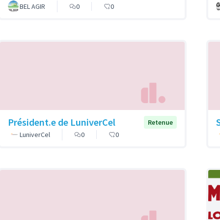
BEL AGIR
0
0
Président.e de LuniverCel
Retenue
LuniverCel
0
0