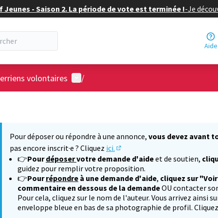
f Jeunes - Saison 2. La période de vote est terminée !
-
Je découv
Aide
Menu utilisateur
erriens volontaires
/
Pour déposer ou répondre à une annonce,
vous devez avant to
pas encore inscrit·e ? Cliquez
ici.
(S'ouvre dans un nouvel onglet
👉
Pour
déposer
votre demande d'aide
et de soutien,
cliq
guidez pour remplir votre proposition.
👉
Pour
répondre
à une demande d'aide
,
cliquez sur "Voi
commentaire en dessous de la demande
OU contacter so
Pour cela, cliquez sur le nom de l'auteur. Vous arrivez ainsi s
enveloppe bleue en bas de sa photographie de profil. Clique