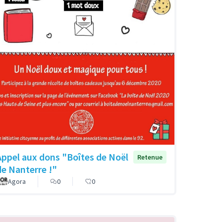
Appel aux dons "Boîtes de Noël
Retenue
de Nanterre !"
Agora
0
0