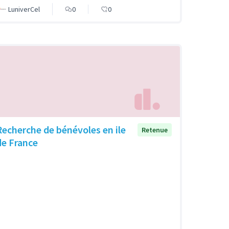
LuniverCel
0
0
Recherche de bénévoles en ile
Retenue
de France