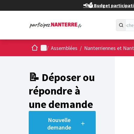
📢🗳️ Budget participati
Accueil
Menu principal
/
Assemblées
/
Nanterriennes et Nant
📝 Déposer ou
répondre à
une demande
Nouvelle
demande