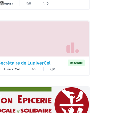
Agora
0
0
Secrétaire de LuniverCel
Retenue
LuniverCel
0
0