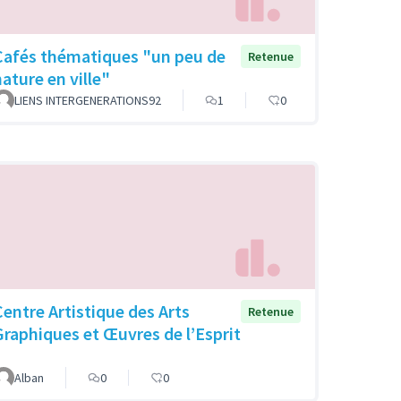
Cafés thématiques "un peu de
Retenue
nature en ville"
LIENS INTERGENERATIONS92
1
0
Centre Artistique des Arts
Retenue
Graphiques et Œuvres de l’Esprit
Alban
0
0