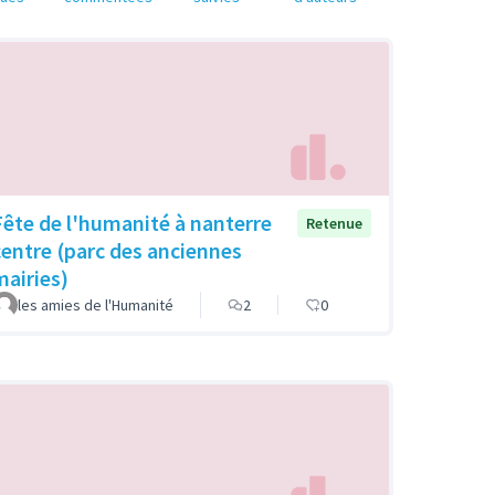
Fête de l'humanité à nanterre
Retenue
centre (parc des anciennes
mairies)
les amies de l'Humanité
2
0