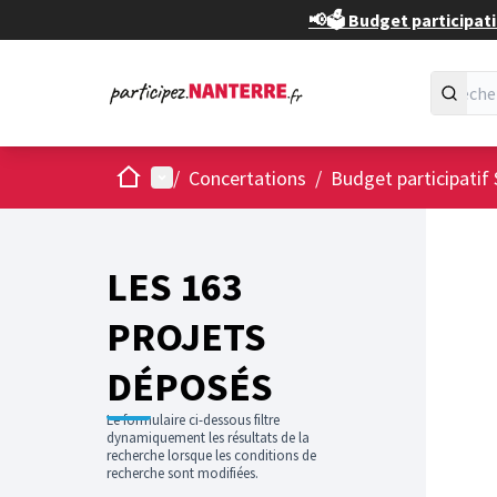
📢🗳️ Budget participati
Accueil
Menu principal
/
Concertations
/
Budget participatif 
Passer
L'élément
+
−
LES 163
PROJETS
DÉPOSÉS
Le formulaire ci-dessous filtre
dynamiquement les résultats de la
recherche lorsque les conditions de
recherche sont modifiées.