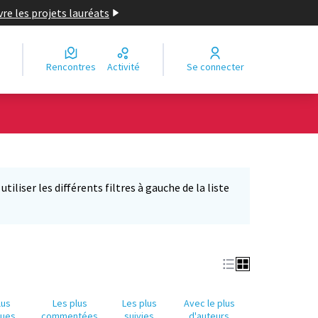
re les projets lauréats
Rencontres
Activité
Se connecter
Leaflet
|
©
OpenStreetMap
contributors
e des points de carte. L'élément peut être utilisé avec un lecteur
iliser les différents filtres à gauche de la liste
lus
Les plus
Les plus
Avec le plus
nues
commentées
suivies
d'auteurs