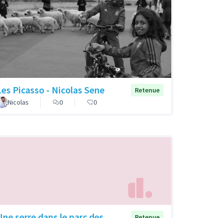
Les Picasso - Nicolas Sene
Retenue
Nicolas
0
0
Une serre dans le parc des
Retenue