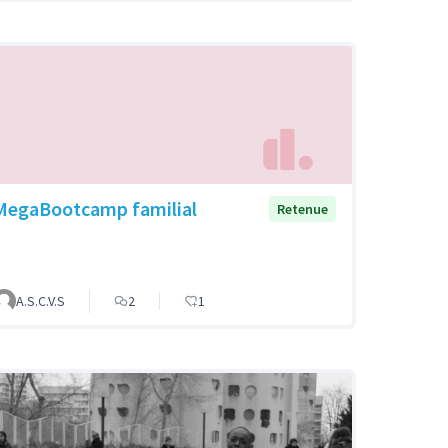
MegaBootcamp familial
Retenue
A.S.C.V.S
2
1