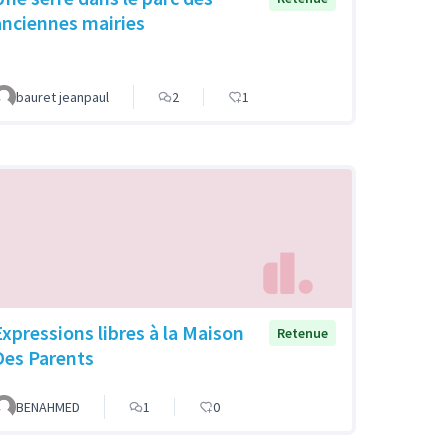
anciennes mairies
bauret jeanpaul
2
1
Expressions libres à la Maison
Retenue
Des Parents
BENAHMED
1
0