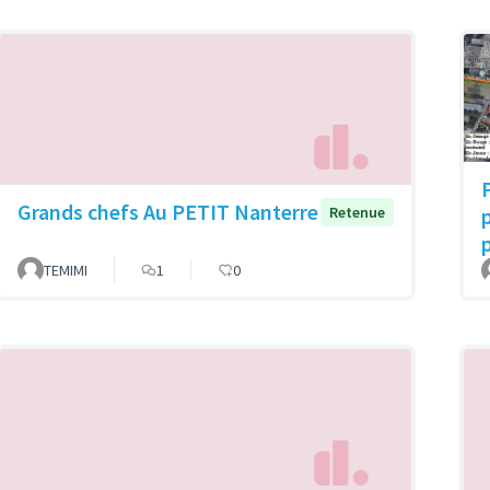
Grands chefs Au PETIT Nanterre
p
Retenue
TEMIMI
1
0