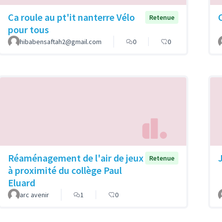
Ca roule au pt'it nanterre Vélo
Retenue
pour tous
hibabensaftah2@gmail.com
0
0
Réaménagement de l'air de jeux
Retenue
à proximité du collège Paul
Eluard
arc avenir
1
0