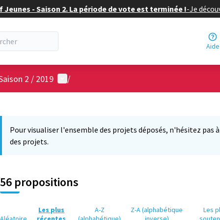
f Jeunes - Saison 2. La période de vote est terminée !
-
Je découv
Aide
Menu utilisateur
Saison 2 / 2019
/
 la carte
6
 suivant est une carte qui présente les éléments de cette page comm
Pour visualiser l'ensemble des projets déposés, n'hésitez pas à ut
des projets.
56 propositions
Les plus
A-Z
Z-A (alphabétique
Les p
Aléatoire
récentes
(alphabétique)
inverse)
soute