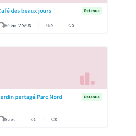
Café des beaux jours
Retenue
Hélène VIDAUD
0
0
Jardin partagé Parc Nord
Retenue
Guiet
1
0