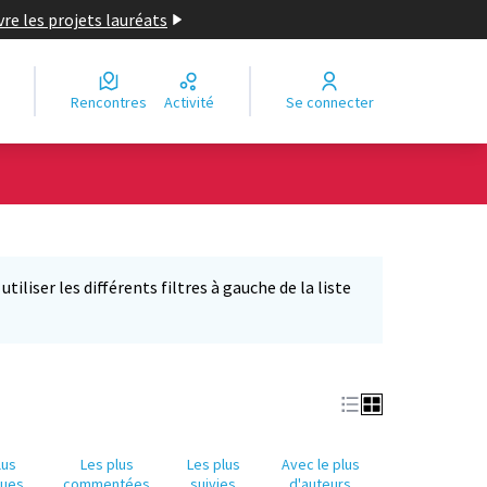
re les projets lauréats
Rencontres
Activité
Se connecter
Leaflet
|
©
OpenStreetMap
contributors
e des points de carte. L'élément peut être utilisé avec un lecteur
iliser les différents filtres à gauche de la liste
lus
Les plus
Les plus
Avec le plus
nues
commentées
suivies
d'auteurs