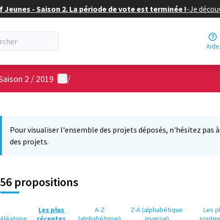
f Jeunes - Saison 2. La période de vote est terminée !
-
Je découv
Aide
Menu utilisateur
Saison 2 / 2019
/
 la carte
 suivant est une carte qui présente les éléments de cette page comm
Pour visualiser l'ensemble des projets déposés, n'hésitez pas à ut
des projets.
56 propositions
Les plus
A-Z
Z-A (alphabétique
Les p
Aléatoire
récentes
(alphabétique)
inverse)
soute