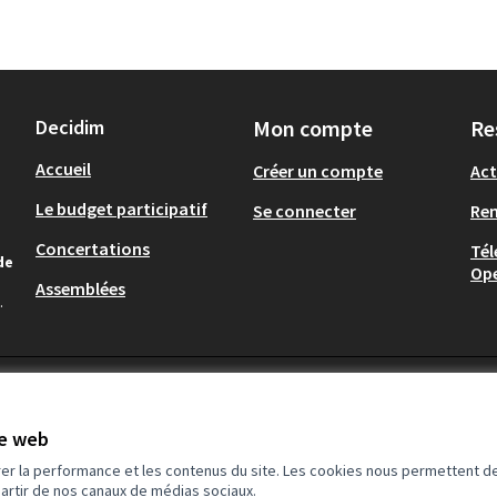
Decidim
Mon compte
Re
Accueil
Créer un compte
Act
Le budget participatif
Se connecter
Re
Concertations
Tél
de
Op
Assemblées
.
te web
rer la performance et les contenus du site. Les cookies nous permettent de
partir de nos canaux de médias sociaux.