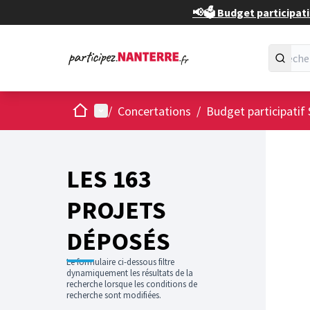
📢🗳️ Budget participati
Accueil
Menu principal
/
Concertations
/
Budget participatif 
Passer
L'élément
+
−
LES 163
PROJETS
DÉPOSÉS
Le formulaire ci-dessous filtre
dynamiquement les résultats de la
recherche lorsque les conditions de
recherche sont modifiées.