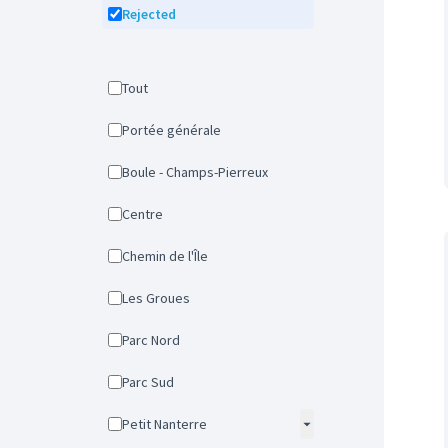
Rejected
Tout
Portée générale
Boule - Champs-Pierreux
Centre
Chemin de l'Île
Les Groues
Parc Nord
Parc Sud
Petit Nanterre