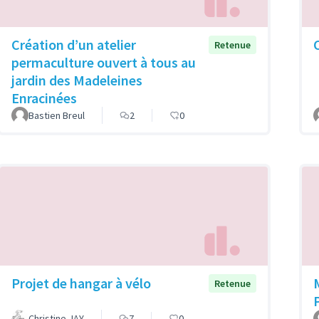
Création d’un atelier
Retenue
permaculture ouvert à tous au
jardin des Madeleines
Enracinées
Bastien Breul
2
0
Projet de hangar à vélo
Retenue
Christine JAY
7
0