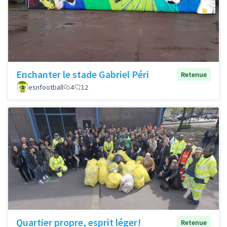
Enchanter le stade Gabriel Péri
Retenue
esnfootball
4
12
Quartier propre, esprit léger!
Retenue