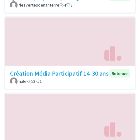
Piesvertesdenanterre
4
3
Création Média Participatif 14-30 ans
Retenue
malek
3
1