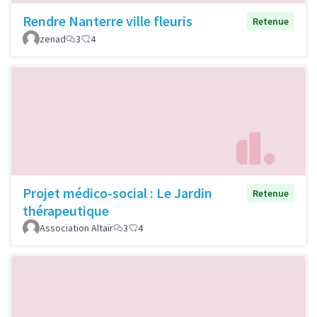
Rendre Nanterre ville fleuris
Retenue
zenad
3
4
Projet médico-social : Le Jardin
Retenue
thérapeutique
Association Altaïr
3
4