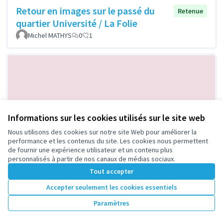
Retour en images sur le passé du
Retenue
quartier Université / La Folie
Michel MATHYS
0
1
Informations sur les cookies utilisés sur le site web
Nous utilisons des cookies sur notre site Web pour améliorer la
performance et les contenus du site. Les cookies nous permettent
Projet culturel et social : le Parc nord
Retenue
de fournir une expérience utilisateur et un contenu plus
et d'autres quartiers de Nanterre
personnalisés à partir de nos canaux de médias sociaux.
BENOIT Yvan
0
2
Tout accepter
Accepter seulement les cookies essentiels
Paramètres