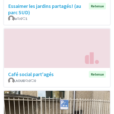
Essaimer les jardins partagés! (au
Retenue
parc SUD)
lu
0
1
Café social part'agés
Retenue
LAOUID
0
0