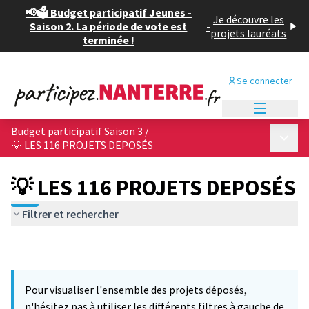
📢🗳️ Budget participatif Jeunes -
Je découvre les
Saison 2. La période de vote est
-
projets lauréats
terminée !
Se connecter
Menu princi
Budget participatif Saison 3
/
Menu p
💡 LES 116 PROJETS DEPOSÉS
💡 LES 116 PROJETS DEPOSÉS
Filtrer et rechercher
Pour visualiser l'ensemble des projets déposés,
n'hésitez pas à utiliser les différents filtres à gauche de