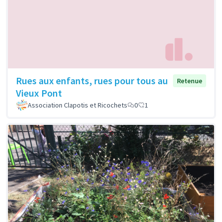
Rues aux enfants, rues pour tous au
Retenue
Vieux Pont
Association Clapotis et Ricochets
0
1