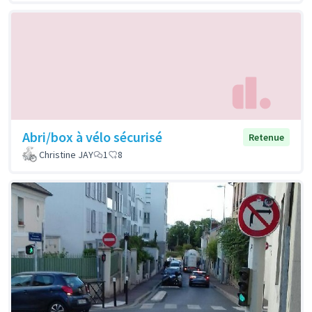
Abri/box à vélo sécurisé
Retenue
Christine JAY
1
8