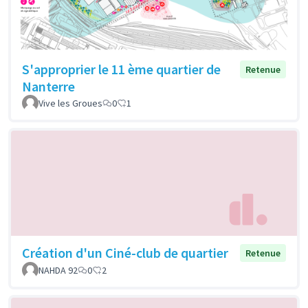
S'approprier le 11 ème quartier de
Retenue
Nanterre
Vive les Groues
0
1
Création d'un Ciné-club de quartier
Retenue
NAHDA 92
0
2