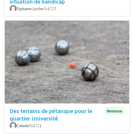
situation de handicap
Tiphaine Loche
1
7
Des terrains de pétanque pour le
Retenue
quartier Université
Calado
1
1