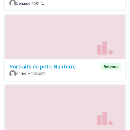
benamor
0
1
Portraits du petit Nanterre
Retenue
BENAHMED
0
1