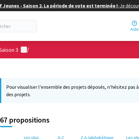
f Jeunes - Saison 2. La période de vote est terminée !
-
Je découv
Aide
Menu utilisateur
Saison 3
/
Pour visualiser l'ensemble des projets déposés, n'hésitez pas à ut
des projets.
67 propositions
Les plus
A-Z
Z-A (alphabétique
Les pl