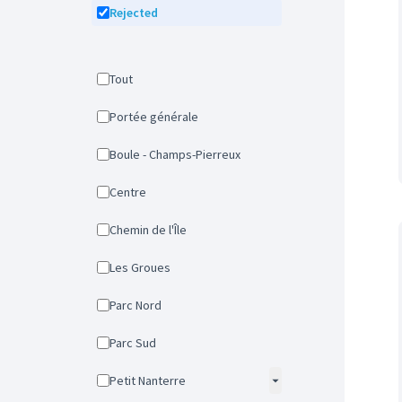
Rejected
Tout
Portée générale
Boule - Champs-Pierreux
Centre
Chemin de l'Île
Les Groues
Parc Nord
Parc Sud
Petit Nanterre