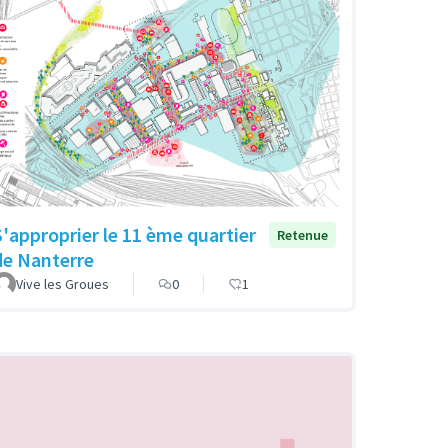
S'approprier le 11 ème quartier
Retenue
de Nanterre
Vive les Groues
0
1