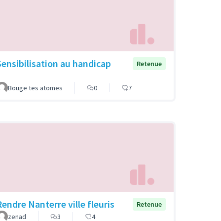
Sensibilisation au handicap
Retenue
Bouge tes atomes
0
7
Rendre Nanterre ville fleuris
Retenue
zenad
3
4