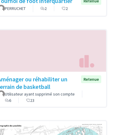
Tournoi de foot interquartier
Retenue
PERRUCHET
2
2
Aménager ou réhabiliter un
Retenue
terrain de basketball
Utilisateur ayant supprimé son compte
6
23