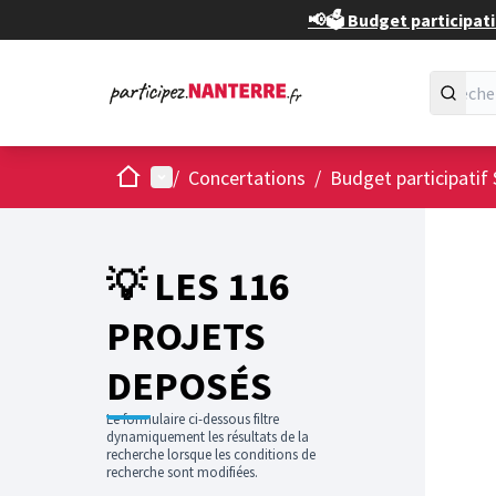
📢🗳️ Budget participati
Accueil
Menu principal
/
Concertations
/
Budget participatif 
💡 LES 116
PROJETS
DEPOSÉS
Le formulaire ci-dessous filtre
dynamiquement les résultats de la
recherche lorsque les conditions de
recherche sont modifiées.