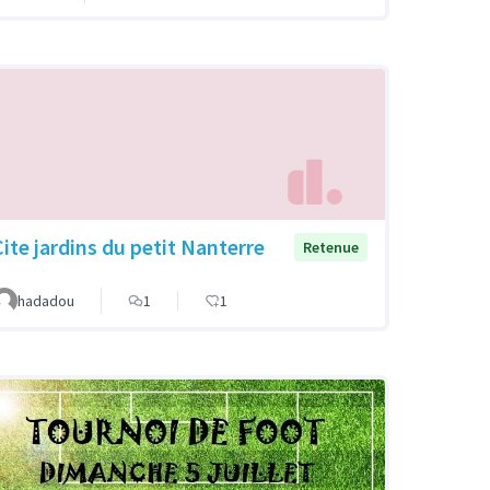
Cite jardins du petit Nanterre
Retenue
hadadou
1
1