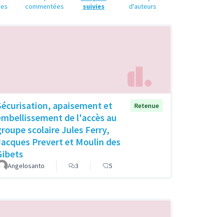
ues
commentées
suivies
d'auteurs
Sécurisation, apaisement et
Retenue
embellissement de l'accès au
groupe scolaire Jules Ferry,
Jacques Prevert et Moulin des
Gibets
Angelosanto
3
5