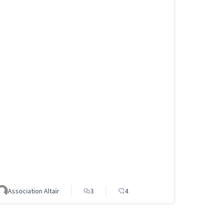
Association Altaïr
3
4