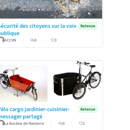
Sécurité des citoyens sur la voix
Retenue
publique
ACCVN
0
3
élo cargo jardinier-cuisinier-
Retenue
messager partagé
La Rustine de Nanterre
0
5