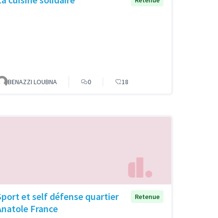
BENAZZI LOUBNA
0
18
Sport et self défense quartier
Retenue
Anatole France