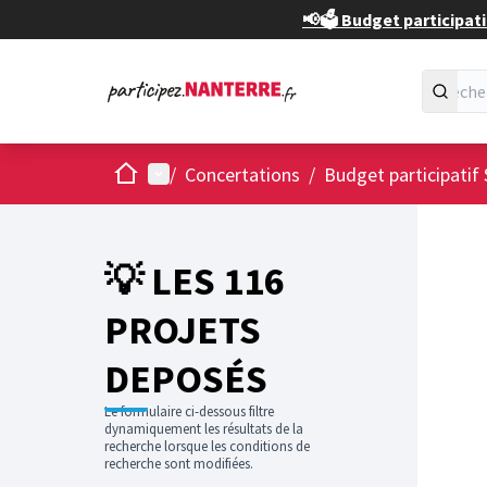
📢🗳️ Budget participati
Accueil
Menu principal
/
Concertations
/
Budget participatif 
💡 LES 116
PROJETS
DEPOSÉS
Le formulaire ci-dessous filtre
dynamiquement les résultats de la
recherche lorsque les conditions de
recherche sont modifiées.