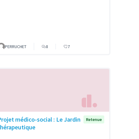
PERRUCHET
8
7
Projet médico-social : Le Jardin
Retenue
thérapeutique