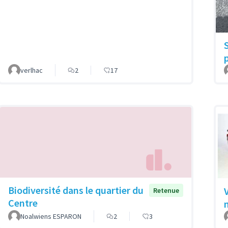
verlhac
2
17
Biodiversité dans le quartier du
V
Retenue
Centre
Noalwiens ESPARON
2
3