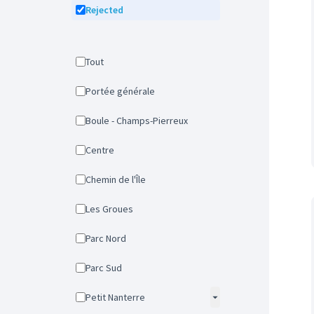
Rejected
Tout
Portée générale
Boule - Champs-Pierreux
Centre
Chemin de l'Île
Les Groues
Parc Nord
Parc Sud
Petit Nanterre