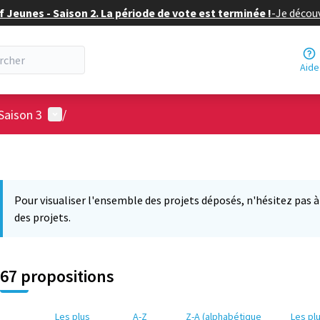
f Jeunes - Saison 2. La période de vote est terminée !
-
Je découv
Aide
Menu utilisateur
Saison 3
/
Pour visualiser l'ensemble des projets déposés, n'hésitez pas à ut
des projets.
67 propositions
Les plus
A-Z
Z-A (alphabétique
Les pl