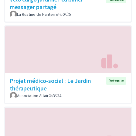
messager partagé
La Rustine de Nanterre
0
5
Projet médico-social : Le Jardin
Retenue
thérapeutique
Association Altaïr
3
4