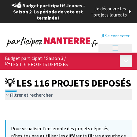
📢🗳️ Budget participatif Jeunes -
Je découvre les
Saison 2. La période de vote est
-
projets lauréats
terminée !
Se connecter
Menu princi
Budget participatif Saison 3
/
Menu p
💡 LES 116 PROJETS DEPOSÉS
💡 LES 116 PROJETS DEPOSÉS
Filtrer et rechercher
Pour visualiser l'ensemble des projets déposés,
n'hésitez pas à utiliser les différents filtres à gauche de