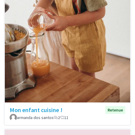
Mon enfant cuisine !
Retenue
armanda dos santos
2
11