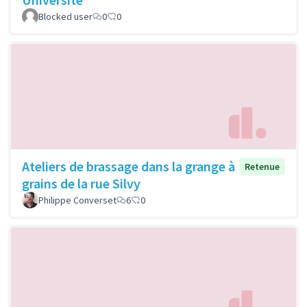
Blocked user
0
0
Ateliers de brassage dans la grange à
Retenue
grains de la rue Silvy
Philippe Converset
6
0