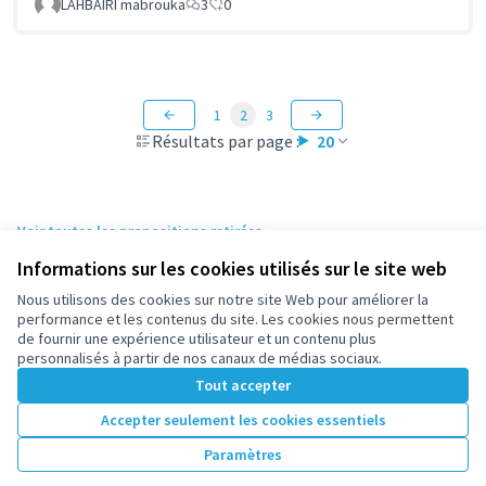
LAHBAIRI mabrouka
3
0
1
2
3
Résultats par page :
20
Voir toutes les propositions retirées
Informations sur les cookies utilisés sur le site web
Nous utilisons des cookies sur notre site Web pour améliorer la
Conditions d'utilisation
performance et les contenus du site. Les cookies nous permettent
Paramètres des cookies
de fournir une expérience utilisateur et un contenu plus
participez.nanterre.fr sur X
participez.nanterre.fr sur Facebook
participez.nanterre.fr sur Instagram
participez.nanterre.fr sur YouTube
participez.nanterre.fr sur GitHub
personnalisés à partir de nos canaux de médias sociaux.
(Lien externe)
(Lien externe)
(Lien externe)
(Lien externe)
(Lien externe)
Tout accepter
Accepter seulement les cookies essentiels
Licence Cre
(Lien extern
Paramètres
(Lien externe)
Site réalisé grâce au
logiciel libre Decidim
.
(Lien externe)