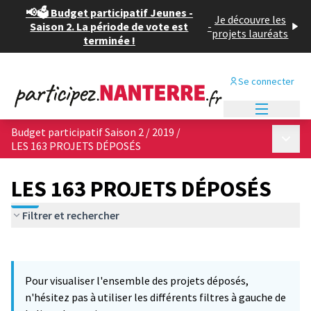
📢🗳️ Budget participatif Jeunes -
Je découvre les
Saison 2. La période de vote est
-
projets lauréats
terminée !
Se connecter
Menu princi
Budget participatif Saison 2 / 2019
/
Menu p
LES 163 PROJETS DÉPOSÉS
LES 163 PROJETS DÉPOSÉS
Filtrer et rechercher
Passer la carte
Leaflet
|
©
OpenStreetMap
contributors
L'élément suivant est une carte qui présente les éléments de cet
+
Pour visualiser l'ensemble des projets déposés,
−
n'hésitez pas à utiliser les différents filtres à gauche de