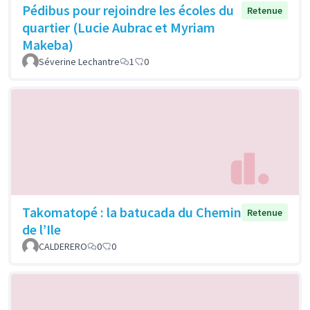
Pédibus pour rejoindre les écoles du
Retenue
quartier (Lucie Aubrac et Myriam
Makeba)
Séverine Lechantre
1
0
Takomatopé : la batucada du Chemin
Retenue
de l’Ile
CALDERERO
0
0