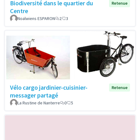
Biodiversité dans le quartier du
Retenue
Centre
Noalwiens ESPARON
2
3
Vélo cargo jardinier-cuisinier-
Retenue
messager partagé
La Rustine de Nanterre
0
5