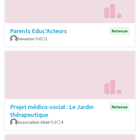
Parents Educ'Acteurs
Retenue
benamor
0
1
Projet médico-social : Le Jardin
Retenue
thérapeutique
Association Altaïr
3
4