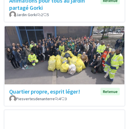
Animations pour tous au jardin
Retenue
partagé Gorki
Jardin Gorki
2
5
Quartier propre, esprit léger!
Retenue
Piesvertesdenanterre
4
3