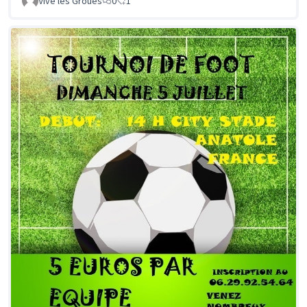
Vive les Groues
0
1