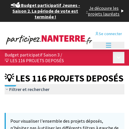
📢🗳️ Budget participatif Jeunes -
Je découvre les
Saison 2. La période de vote est
-
projets lauréats
terminée !
Se connecter
Menu princi
Budget participatif Saison 3
/
Menu p
💡 LES 116 PROJETS DEPOSÉS
💡 LES 116 PROJETS DEPOSÉS
Filtrer et rechercher
Pour visualiser l'ensemble des projets déposés,
n'hésitez pas à utiliser les différents filtres à gauche de