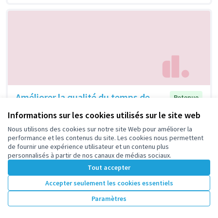
Améliorer la qualité du temps de
Retenue
récréation au sein de l’école
Informations sur les cookies utilisés sur le site web
maternelle Eugénie Cotton
Nous utilisons des cookies sur notre site Web pour améliorer la
Parents, Enseignants, Animateurs et Elèves de l'école
performance et les contenus du site. Les cookies nous permettent
Eugénie Cotton
de fournir une expérience utilisateur et un contenu plus
1
46
personnalisés à partir de nos canaux de médias sociaux.
Tout accepter
Accepter seulement les cookies essentiels
Paramètres