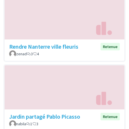
Rendre Nanterre ville fleuris
Retenue
zenad
3
4
Jardin partagé Pablo Picasso
Retenue
nabila
1
3