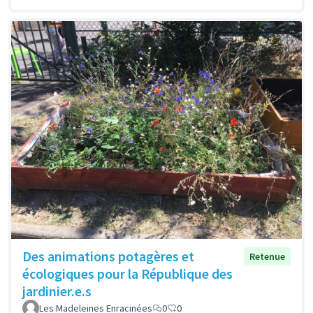
Des animations potagères et
Retenue
écologiques pour la République des
jardinier.e.s
Les Madeleines Enracinées
0
0