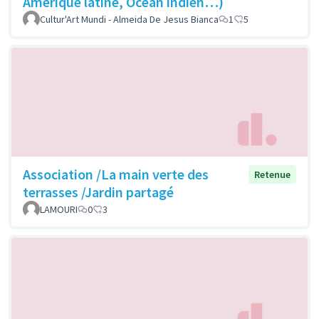
Amérique latine, Océan indien…)
Cultur'Art Mundi - Almeida De Jesus Bianca
1
5
Association /La main verte des
Retenue
terrasses /Jardin partagé
LAMOURI
0
3