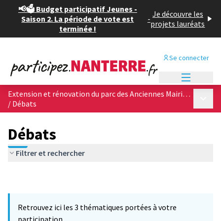
📢🗳️ Budget participatif Jeunes -
Je découvre les
Saison 2. La période de vote est
-
projets lauréats
terminée !
Se connecter
Menu princi
Extension et rénovation du parc des Anciennes Mairies, &quot;poumon vert&quot; du centre ville
Menu p
/
Débats
Débats
Filtrer et rechercher
Retrouvez ici les 3 thématiques portées à votre
participation.