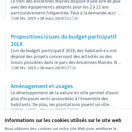
Le Parc des Anciennes Mairies dispose d’une aire de jeux
avec des équipements adaptés pour les 2 à 12 ans
particulièrement fréquentée. Face à la demande accrue
d’activité de loisirs, un des objectifs majeurs du
08 fév. 2019 → 08 mars 2019
11
0
réaménagement du parc concern…
Propositions issues du budget participatif
2018
Lors du budget participatif 2018, des habitant·e·s ont
déposé des projets concernant des activités ou des
loisirs possibles dans le parc des Anciennes Mairies. Ne
pouvant être pris en compte en raison du projet
08 fév. 2019 → 08 mars 2019
7
0
d’aménagement et de rénovatio…
Aménagement et usages
Le développement de la nature en ville permet d’avoir
plus d’espaces verts accessibles à l’ensemble des
habitants. De plus, les plantations jouent un rôle
essentiel dans la prise en compte de la chaleur en
08 fév. 2019 → 08 mars 2019
12
0
milieu urbain, au même titre que l…
Informations sur les cookies utilisés sur le site web
Nous utilisons des cookies sur notre site Web pour améliorer la
Conditions d'utilisation