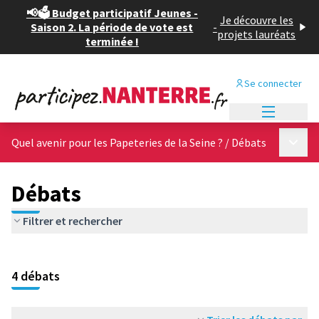
📢🗳️ Budget participatif Jeunes -
Je découvre les
Saison 2. La période de vote est
-
projets lauréats
terminée !
Se connecter
Menu princi
Menu p
Quel avenir pour les Papeteries de la Seine ?
/
Débats
Débats
Filtrer et rechercher
4 débats