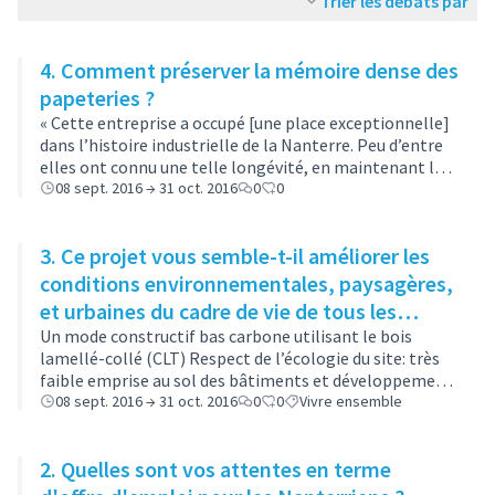
Trier les débats par
4. Comment préserver la mémoire dense des
papeteries ?
« Cette entreprise a occupé [une place exceptionnelle]
dans l’histoire industrielle de la Nanterre. Peu d’entre
elles ont connu une telle longévité, en maintenant leur
activité d’origine. Créée en 1904 par Jean Dupuy gérant
08 sept. 2016 → 31 oct. 2016
0
0
statutaire de la…
3. Ce projet vous semble-t-il améliorer les
conditions environnementales, paysagères,
et urbaines du cadre de vie de tous les
nanterriens ?
Un mode constructif bas carbone utilisant le bois
lamellé-collé (CLT) Respect de l’écologie du site: très
faible emprise au sol des bâtiments et développement
de 6 hectares d’espaces verts, dont 2 dédiés à
08 sept. 2016 → 31 oct. 2016
0
0
Vivre ensemble
l’extension du parc public. Utilisat…
2. Quelles sont vos attentes en terme