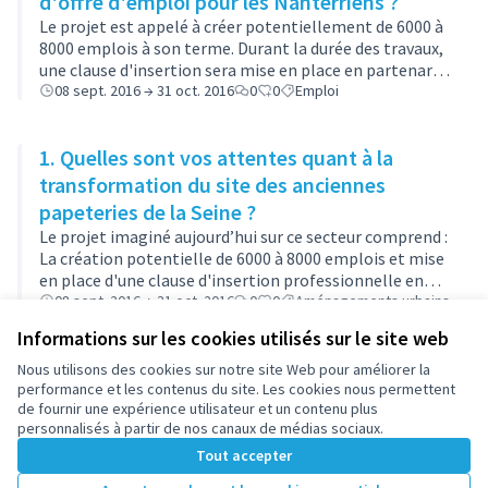
d'offre d'emploi pour les Nanterriens ?
Le projet est appelé à créer potentiellement de 6000 à
8000 emplois à son terme. Durant la durée des travaux,
une clause d'insertion sera mise en place en partenariat
avec la Maison de l'Emploi et de la Formation de
08 sept. 2016 → 31 oct. 2016
0
0
Emploi
Nanterre. "La clause de …
1. Quelles sont vos attentes quant à la
transformation du site des anciennes
papeteries de la Seine ?
Le projet imaginé aujourd’hui sur ce secteur comprend :
La création potentielle de 6000 à 8000 emplois et mise
en place d'une clause d'insertion professionnelle en
faveur des Nanterriens avec la Maison de l'Emploi et de
08 sept. 2016 → 31 oct. 2016
0
0
Aménagements urbains
la Formation, durant …
Informations sur les cookies utilisés sur le site web
Nous utilisons des cookies sur notre site Web pour améliorer la
Conditions d'utilisation
performance et les contenus du site. Les cookies nous permettent
Paramètres des cookies
de fournir une expérience utilisateur et un contenu plus
participez.nanterre.fr sur X
participez.nanterre.fr sur Facebook
participez.nanterre.fr sur Instagram
participez.nanterre.fr sur YouTube
participez.nanterre.fr sur GitHub
personnalisés à partir de nos canaux de médias sociaux.
(Lien externe)
(Lien externe)
(Lien externe)
(Lien externe)
(Lien externe)
Tout accepter