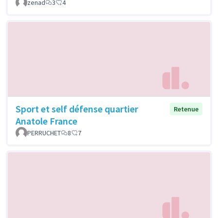
zenad
3
4
Sport et self défense quartier
Retenue
Anatole France
PERRUCHET
8
7