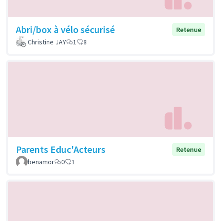
Abri/box à vélo sécurisé
Retenue
Christine JAY
1
8
Parents Educ'Acteurs
Retenue
benamor
0
1