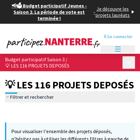
📢🗳️ Budget participatif Jeunes -
Je découvre les
Saison 2. La période de vote est
-
projets lauréats
terminée !
Se connecter
Menu princi
Budget participatif Saison 3
/
Menu p
💡 LES 116 PROJETS DEPOSÉS
💡 LES 116 PROJETS DEPOSÉS
Filtrer et rechercher
Pour visualiser l'ensemble des projets déposés,
n'hésitez pas à utiliser les différents filtres à gauche de