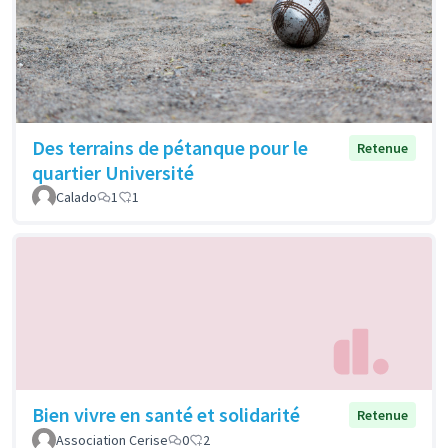
Des terrains de pétanque pour le
Retenue
quartier Université
Calado
1
1
Bien vivre en santé et solidarité
Retenue
Association Cerise
0
2