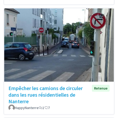
Empêcher les camions de circuler
Retenue
dans les rues résidentielles de
Nanterre
HappyNanterre
1
7