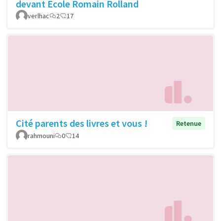
devant Ecole Romain Rolland
verlhac
2
17
Cité parents des livres et vous !
Retenue
rahmouni
0
14