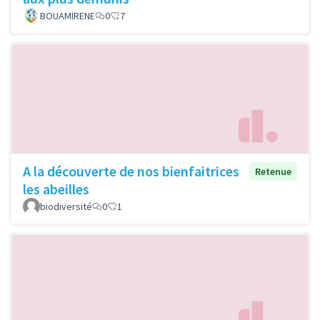
BOUAMIRENE
0
7
A la découverte de nos bienfaitrices
Retenue
les abeilles
biodiversité
0
1