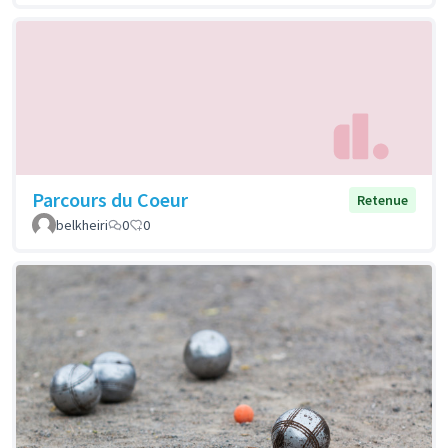
Parcours du Coeur
Retenue
belkheiri
0
0