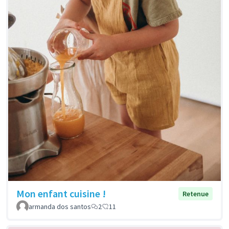
Mon enfant cuisine !
Retenue
armanda dos santos
2
11