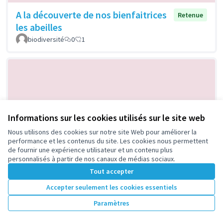
A la découverte de nos bienfaitrices
Retenue
les abeilles
biodiversité
0
1
Informations sur les cookies utilisés sur le site web
Nous utilisons des cookies sur notre site Web pour améliorer la
performance et les contenus du site. Les cookies nous permettent
Sécurisation, apaisement et
Retenue
de fournir une expérience utilisateur et un contenu plus
embellissement de l'accès au groupe
personnalisés à partir de nos canaux de médias sociaux.
scolaire Jules Ferry, Jacques Prevert
Tout accepter
et Moulin des Gibets
Accepter seulement les cookies essentiels
Angelosanto
3
5
Paramètres