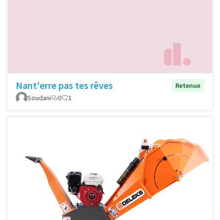
Nant'erre pas tes rêves
Retenue
Soudani
0
1