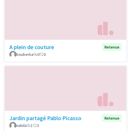
A plein de couture
Retenue
bouberka
0
0
Jardin partagé Pablo Picasso
Retenue
nabila
1
3