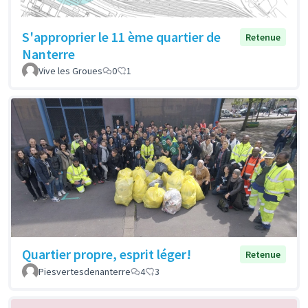
S'approprier le 11 ème quartier de
Retenue
Nanterre
Vive les Groues
0
1
Quartier propre, esprit léger!
Retenue
Piesvertesdenanterre
4
3