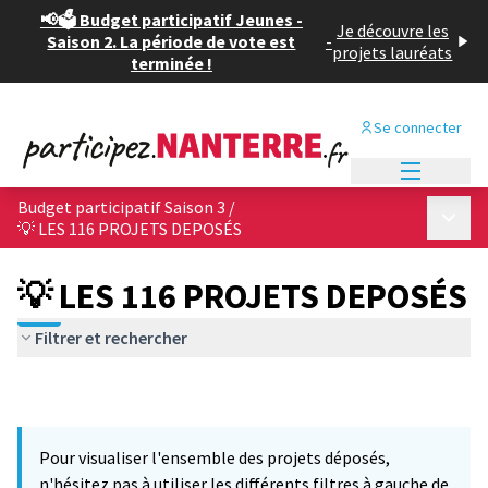
📢🗳️ Budget participatif Jeunes -
Je découvre les
Saison 2. La période de vote est
-
projets lauréats
terminée !
Se connecter
Menu princi
Budget participatif Saison 3
/
Menu p
💡 LES 116 PROJETS DEPOSÉS
💡 LES 116 PROJETS DEPOSÉS
Filtrer et rechercher
Pour visualiser l'ensemble des projets déposés,
n'hésitez pas à utiliser les différents filtres à gauche de