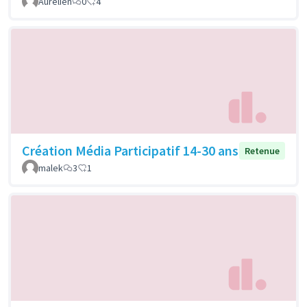
Aurélien
0
4
Création Média Participatif 14-30 ans
Retenue
malek
3
1