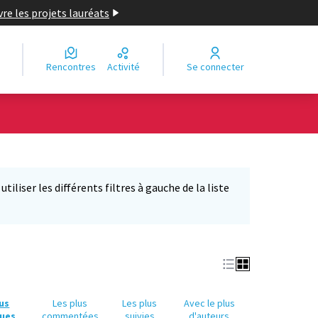
re les projets lauréats
Rencontres
Activité
Se connecter
Leaflet
|
©
OpenStreetMap
contributors
e des points de carte. L'élément peut être utilisé avec un lecteur
iliser les différents filtres à gauche de la liste
lus
Les plus
Les plus
Avec le plus
ues
commentées
suivies
d'auteurs