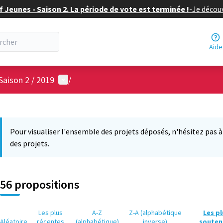
f Jeunes - Saison 2. La période de vote est terminée !
-
Je découv
Aide
Menu utilisateur
Saison 2 / 2019
/
 la carte
 suivant est une carte qui présente les éléments de cette page comm
Pour visualiser l'ensemble des projets déposés, n'hésitez pas à ut
des projets.
56 propositions
Les plus
A-Z
Z-A (alphabétique
Les p
Aléatoire
récentes
(alphabétique)
inverse)
souten