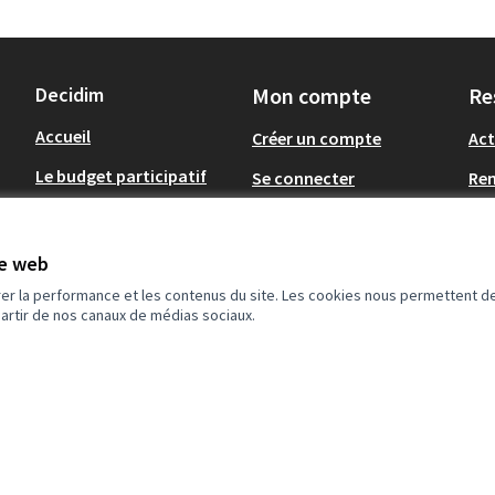
Decidim
Mon compte
Re
Accueil
Créer un compte
Act
Le budget participatif
Se connecter
Re
Concertations
Tél
de
Op
Assemblées
te web
.
rer la performance et les contenus du site. Les cookies nous permettent de
partir de nos canaux de médias sociaux.