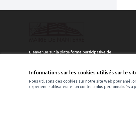
Bienvenue sur la plate-forme participative de
participez.nanterre.fr.
Bienvenue sur la plateforme participative de la Ville 
Nanterre
Informations sur les cookies utilisés sur le si
Rejoignez le mouvement, participez et décidez, ensemble
Nous utilisons des cookies sur notre site Web pour amélio
expérience utilisateur et un contenu plus personnalisés à 
Conditions d'utilisation
Paramètres des cookies
(Lien externe)
Site réalisé grâce au
logiciel libre Decidim
.