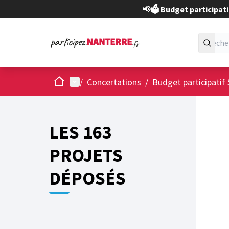
📢🗳️ Budget participati
Accueil
Menu principal
/
Concertations
/
Budget participatif 
Passer
L'élément
+
−
LES 163
PROJETS
DÉPOSÉS