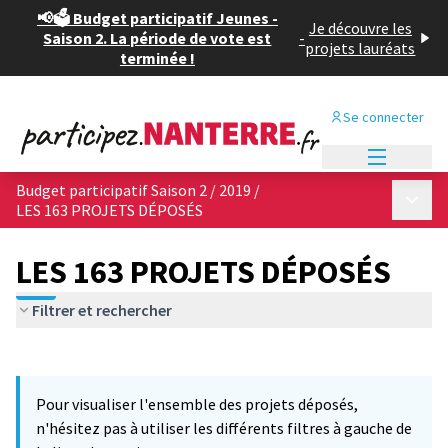
📢🗳️ Budget participatif Jeunes -
Je découvre les
Saison 2. La période de vote est
-
projets lauréats
terminée !
Se connecter
Menu princi
Budget participatif Saison 2 / 2019
/
Menu p
LES 163 PROJETS DÉPOSÉS
LES 163 PROJETS DÉPOSÉS
Filtrer et rechercher
Passer la carte
Leaflet
|
©
OpenStreetMap
contributors
12
L'élément suivant est une carte qui présente les éléments de cet
+
Pour visualiser l'ensemble des projets déposés,
−
n'hésitez pas à utiliser les différents filtres à gauche de