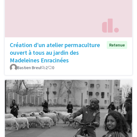
Création d’un atelier permaculture
Retenue
ouvert à tous au jardin des
Madeleines Enracinées
Bastien Breul
2
0