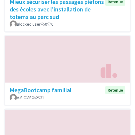
Mieux sécuriser les passages piétons
Retenue
des écoles avec l'installation de
totems au parc sud
Blocked user
0
0
MegaBootcamp familial
Retenue
A.S.C.V.S
2
1