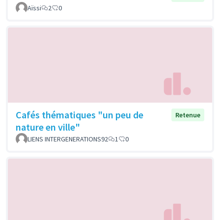
Aïssi
2
0
Cafés thématiques "un peu de
Retenue
nature en ville"
LIENS INTERGENERATIONS92
1
0