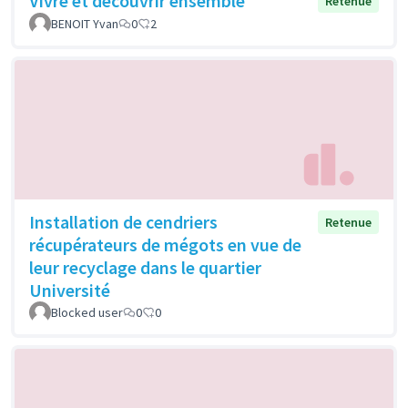
Vivre et découvrir ensemble
Retenue
BENOIT Yvan
0
2
Installation de cendriers
Retenue
récupérateurs de mégots en vue de
leur recyclage dans le quartier
Université
Blocked user
0
0