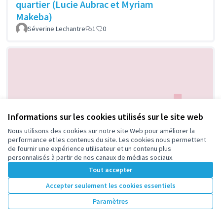
quartier (Lucie Aubrac et Myriam
Makeba)
Séverine Lechantre
1
0
Informations sur les cookies utilisés sur le site web
Nous utilisons des cookies sur notre site Web pour améliorer la
LA MEILLEURE EQUIPE DE
Retenue
performance et les contenus du site. Les cookies nous permettent
NANTERRE ! => Un grand quiz en
de fournir une expérience utilisateur et un contenu plus
personnalisés à partir de nos canaux de médias sociaux.
plein air tous les mois à Nanterre
Tout accepter
jagets
1
0
Accepter seulement les cookies essentiels
Paramètres