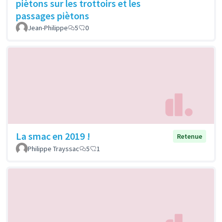
piètons sur les trottoirs et les
passages piètons
Jean-Philippe
5
0
La smac en 2019 !
Retenue
Philippe Trayssac
5
1