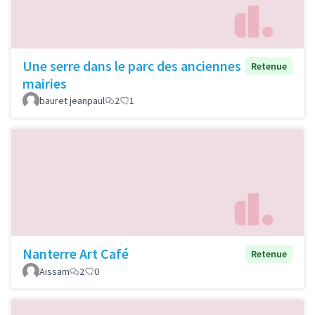
Une serre dans le parc des anciennes
Retenue
mairies
bauret jeanpaul
2
1
Nanterre Art Café
Retenue
Aissam
2
0