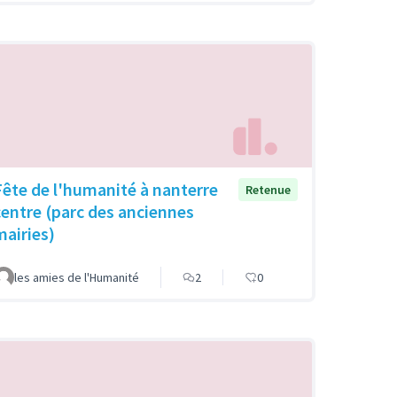
Fête de l'humanité à nanterre
Retenue
centre (parc des anciennes
mairies)
les amies de l'Humanité
2
0