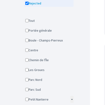
Rejected
Tout
Portée générale
Boule - Champs-Pierreux
Centre
Chemin de l'Île
Les Groues
Parc Nord
Parc Sud
Petit Nanterre