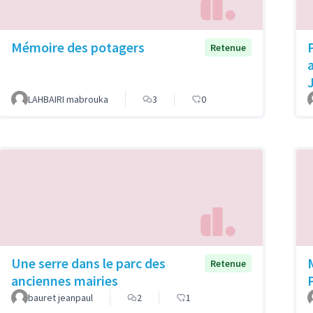
Mémoire des potagers
Retenue
LAHBAIRI mabrouka
3
0
Une serre dans le parc des
Retenue
anciennes mairies
bauret jeanpaul
2
1