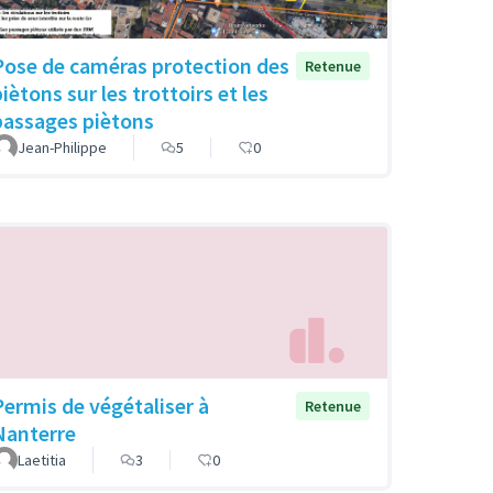
Pose de caméras protection des
Retenue
iètons sur les trottoirs et les
passages piètons
Jean-Philippe
5
0
Permis de végétaliser à
Retenue
Nanterre
Laetitia
3
0