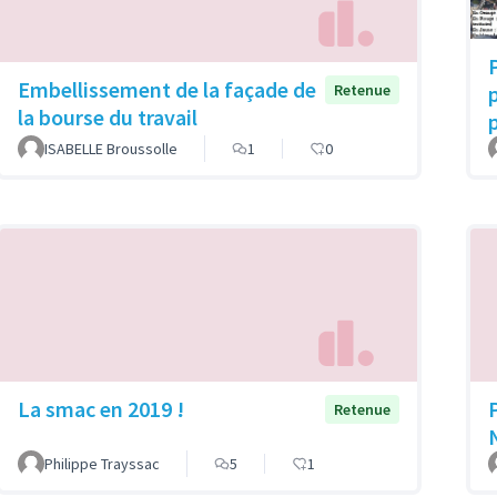
Embellissement de la façade de
p
Retenue
la bourse du travail
ISABELLE Broussolle
1
0
La smac en 2019 !
Retenue
Philippe Trayssac
5
1