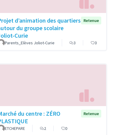
Projet d’animation des quartiers
Retenue
autour du groupe scolaire
Joliot-Curie
Parents_Elèves Joliot-Curie
3
0
Marché du centre : ZÉRO
Retenue
PLASTIQUE
ETCHEPARE
2
0