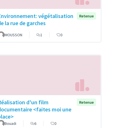
Environnement: végétalisation
Retenue
de la rue de garches
MOUSSON
1
0
Réalisation d'un film
Retenue
documentaire <faites moi une
place>
Bouadi
6
0