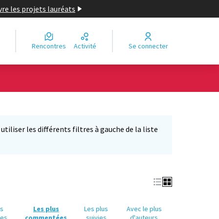
re les projets lauréats
Rencontres
Activité
Se connecter
Leaflet
|
©
OpenStreetMap
contributors
e des points de carte. L'élément peut être utilisé avec un lecteur
iliser les différents filtres à gauche de la liste
us
Les plus
Les plus
Avec le plus
ues
commentées
suivies
d'auteurs