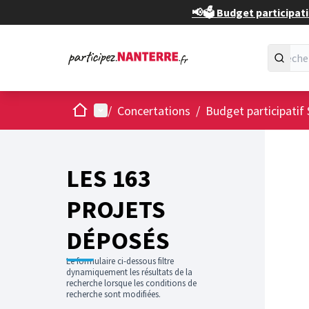
📢🗳️ Budget participati
Accueil
Menu principal
/
Concertations
/
Budget participatif 
Passer
L'élément
+
−
LES 163
PROJETS
DÉPOSÉS
Le formulaire ci-dessous filtre
dynamiquement les résultats de la
recherche lorsque les conditions de
recherche sont modifiées.