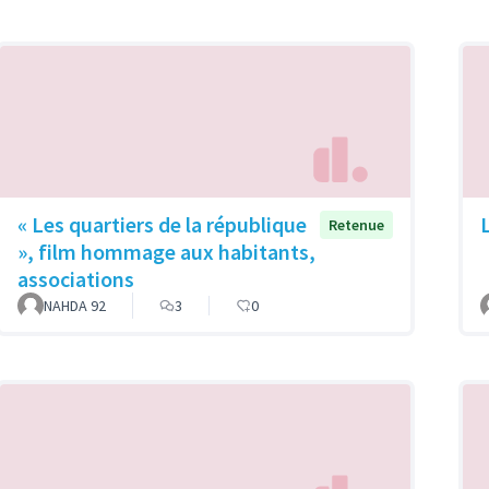
« Les quartiers de la république
Retenue
», film hommage aux habitants,
associations
NAHDA 92
3
0