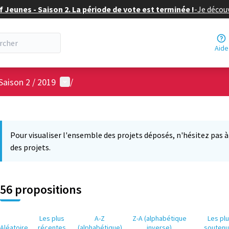
f Jeunes - Saison 2. La période de vote est terminée !
-
Je découv
Aide
Menu utilisateur
Saison 2 / 2019
/
 la carte
12
 suivant est une carte qui présente les éléments de cette page comm
Pour visualiser l'ensemble des projets déposés, n'hésitez pas à ut
des projets.
56 propositions
Les plus
A-Z
Z-A (alphabétique
Les pl
Aléatoire
récentes
(alphabétique)
inverse)
souten