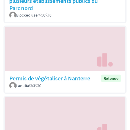
plusieurs établissements publics du
Parc nord
Blocked user
0
0
Permis de végétaliser à Nanterre
Retenue
Laetitia
3
0