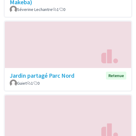
Makeba)
Séverine Lechantre
1
0
Jardin partagé Parc Nord
Retenue
Guiet
1
0