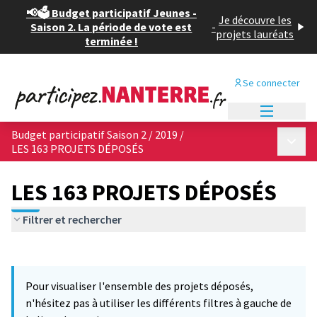
📢🗳️ Budget participatif Jeunes -
Je découvre les
Saison 2. La période de vote est
-
projets lauréats
terminée !
Se connecter
Menu princi
Budget participatif Saison 2 / 2019
/
Menu p
LES 163 PROJETS DÉPOSÉS
LES 163 PROJETS DÉPOSÉS
Filtrer et rechercher
Passer la carte
Leaflet
|
©
OpenStreetMap
contributors
12
L'élément suivant est une carte qui présente les éléments de cet
+
Pour visualiser l'ensemble des projets déposés,
−
n'hésitez pas à utiliser les différents filtres à gauche de