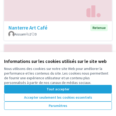
Nanterre Art Café
Retenue
Aissam
2
0
Informations sur les cookies utilisés sur le site web
Nous utilisons des cookies sur notre site Web pour améliorer la
performance et les contenus du site. Les cookies nous permettent
de fournir une expérience utilisateur et un contenu plus
personnalisés à partir de nos canaux de médias sociaux.
Tout accepter
Takomatopé : la batucada du Chemin
Retenue
de l’Ile
Accepter seulement les cookies essentiels
CALDERERO
0
0
Paramètres