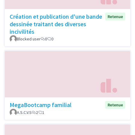
Création et publication d'une bande
Retenue
dessinée traitant des diverses
incivilités
Blocked user
0
0
MegaBootcamp familial
Retenue
A.S.C.V.S
2
1