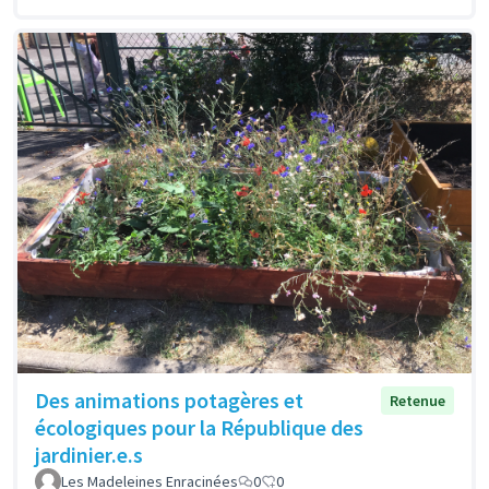
Des animations potagères et
Retenue
écologiques pour la République des
jardinier.e.s
Les Madeleines Enracinées
0
0