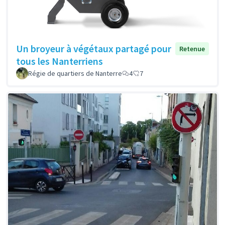
Un broyeur à végétaux partagé pour
Retenue
tous les Nanterriens
Régie de quartiers de Nanterre
4
7