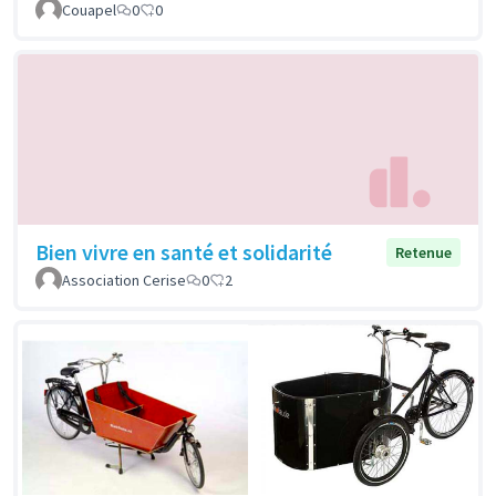
Couapel
0
0
Bien vivre en santé et solidarité
Retenue
Association Cerise
0
2