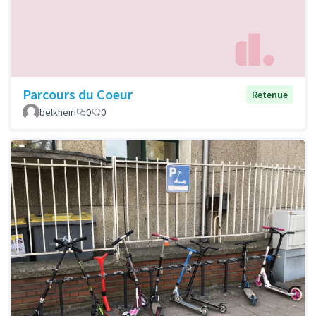
Parcours du Coeur
Retenue
belkheiri
0
0