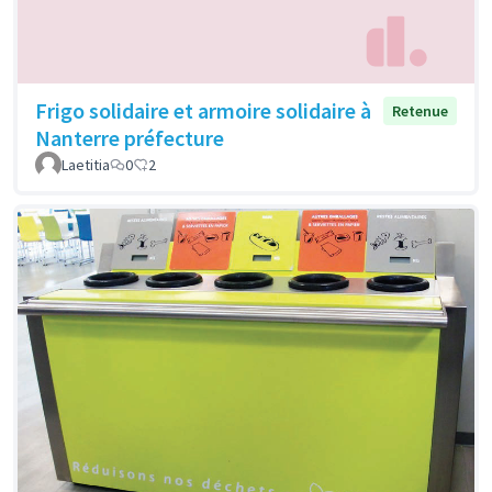
Frigo solidaire et armoire solidaire à
Retenue
Nanterre préfecture
Laetitia
0
2