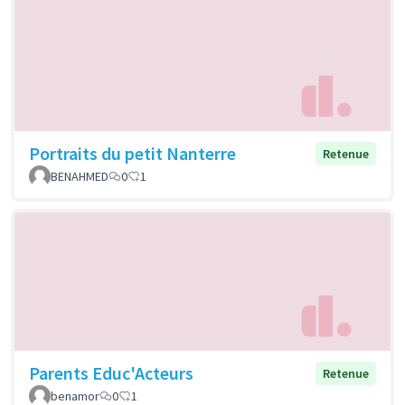
Portraits du petit Nanterre
Retenue
BENAHMED
0
1
Parents Educ'Acteurs
Retenue
benamor
0
1