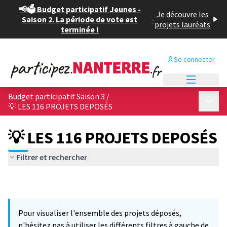
📢🗳️ Budget participatif Jeunes -
Je découvre les
Saison 2. La période de vote est
-
projets lauréats
terminée !
Se connecter
Menu princi
Budget participatif Saison 3
/
Menu p
💡 LES 116 PROJETS DEPOSÉS
💡 LES 116 PROJETS DEPOSÉS
Filtrer et rechercher
Pour visualiser l'ensemble des projets déposés,
n'hésitez pas à utiliser les différents filtres à gauche de