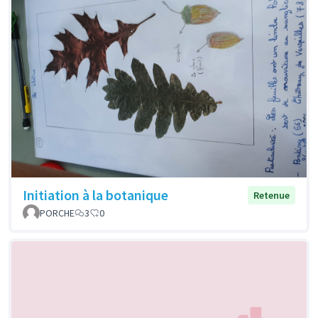
Initiation à la botanique
Retenue
PORCHE
3
0