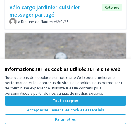
Vélo cargo jardinier-cuisinier-
Retenue
messager partagé
La Rustine de Nanterre
0
5
Informations sur les cookies utilisés sur le site web
Nous utilisons des cookies sur notre site Web pour améliorer la
performance et les contenus du site. Les cookies nous permettent
de fournir une expérience utilisateur et un contenu plus
personnalisés à partir de nos canaux de médias sociaux.
Tout accepter
Accepter seulement les cookies essentiels
Paramètres
Des terrains de pétanque pour le
Retenue
quartier Université