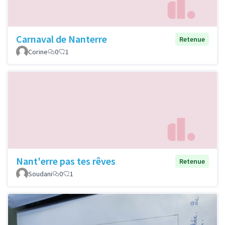
Carnaval de Nanterre
Retenue
Corine
0
1
Nant'erre pas tes rêves
Retenue
Soudani
0
1